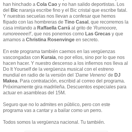
han hinchado a
Cola Cao
y no han salido deportistas. Los
del
Bic
naranja escribe fino y el Bic cristal que escribe fatal.
Y nuestras secuelas nos llevan a confesar que hemos
flipado con las hombreras de
Tino Casal
, que recorremos la
casa imitando a
Raffaella Carrá
al grito de '
Rumooore,
rumoreeeee!!
', que nos ponemos como
Las Grecas
y que
amamos a
Christina Rosenvinge
en secreto.
En este programa también caemos en las vergüenzas
vascongadas con
Kuraia
, no por ellos, sino por lo que nos
hacen hacer. Y nuestro descenso a los infiernos nos lleva al
Do It Yourself de la vergüenza musical con el estreno
mundial en radio de la versión del '
Dame Veneno
' de
DJ
Makea
. Para contratación, escribid al correo del programa.
Próximamente gira madrileña. Descuentos especiales para
actuar en asambleas del 15M.
Seguro que no lo admites en público, pero con este
programa vas a cantar y a bailar como un perro.
Todos somos la vergüenza nacional. Tu también.