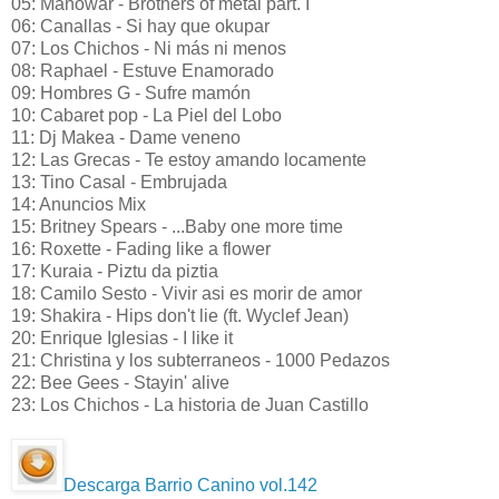
05: Manowar - Brothers of metal part. I
06: Canallas - Si hay que okupar
07: Los Chichos - Ni más ni menos
08: Raphael - Estuve Enamorado
09: Hombres G - Sufre mamón
10: Cabaret pop - La Piel del Lobo
11: Dj Makea - Dame veneno
12: Las Grecas - Te estoy amando locamente
13: Tino Casal - Embrujada
14: Anuncios Mix
15: Britney Spears - ...Baby one more time
16: Roxette - Fading like a flower
17: Kuraia - Piztu da piztia
18: Camilo Sesto - Vivir asi es morir de amor
19: Shakira - Hips don't lie (ft. Wyclef Jean)
20: Enrique Iglesias - I like it
21: Christina y los subterraneos - 1000 Pedazos
22: Bee Gees - Stayin' alive
23: Los Chichos - La historia de Juan Castillo
Descarga Barrio Canino vol.142