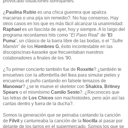
provocado situaciones sonrojantes.
¿
Paulina Rubio
es una chica guerrera que apaliza
macarras o una pija sin remedio?. No hay consenso. Hay
otros casos en los que es más fácil alcanzar la unanimidad:
Raphael
es un fascista de ayer, hoy y siempre. A lo largo del
programa recordamos hits como "
El Pavo Real
" de
'El
Puma'
, un clásico de la barra libre de las bodas, o el "
Sufre
Mamón
" de los
Hombres G
, éxito incontestable en las
discopiscinas-karaoke que frecuentaban nuestros
colaboradores a finales de los '90.
¿Tu primer concierto también fue de
Roxette
? ¿también te
envuelves con la alfombrilla del Ikea para simular pieles y
encuernas el puño cantando en falsete temazos de
Manowar
? ¿se te mueve el skeletor con
Shakira
,
Britney
Spears
o el mismísimo
Camilo Sesto
?. ¿Reconoces que
las letras de
Los Chicos
son machistoides, pero aún así las
cantas dentro y fuera de la ducha?.
Somos la generación que se peinaba cantando la canción
de
Filvit
y canturreaba la canción de la
Nocilla
al pasar por
delante de los tarros en el supermercado. Somos los que se