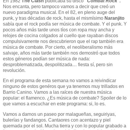
En 1982
The Clash
publicaba su disco
“Combat Rock”.
Nos encanta, pero tampoco vamos a decir que creó un
nuevo paradigma musical. En el 82, en pleno auge del
punk, y tras décadas de rock, hasta el mismísimo
Naranjito
sabía que el rock podía ser música de combate. Y el punk. Y
pocos años más tarde unos tíos con ropa muy ancha y
relojes de cocina colgados al cuello que rayaban discos
compulsivamente nos descubrieron que el rap también era
música de combate. Por cierto, el neoliberalismo más
salvaje, años más tarde también nos demostró que todos
estos géneros podían ser música de nada:
desproblematizada, despolitizada… fiesta sí, pero sin
revolución.
En el programa de esta semana no vamos a reivindicar
ninguno de estos genéros que ya tenemos muy trillados en
Barrio Canino. Vamos a las raíces de nuestra música
popular: el flamenco. ¿Es música de combate? Spoiler de lo
que vamos a escuchar en este programa: si, lo es.
Vamos a darnos un paseo por malagueñas, seguiriyas,
bulerías y fandangos. Cantaores con acentazo y piel
quemada por el sol. Mucha tierra y con lo popular grabado a