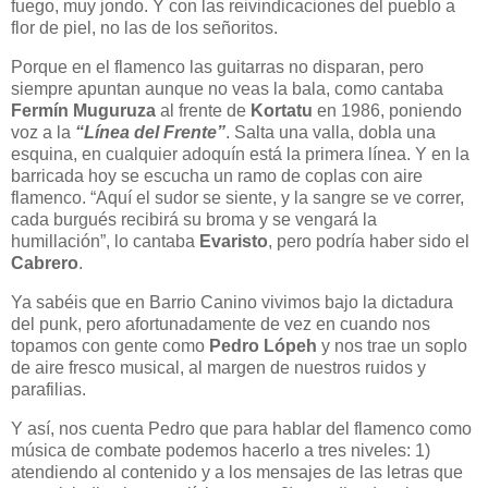
fuego, muy jondo. Y con las reivindicaciones del pueblo a
flor de piel, no las de los señoritos.
Porque en el flamenco las guitarras no disparan, pero
siempre apuntan aunque no veas la bala, como cantaba
Fermín Muguruza
al frente de
Kortatu
en 1986, poniendo
voz a la
“Línea del Frente”
. Salta una valla, dobla una
esquina, en cualquier adoquín está la primera línea. Y en la
barricada hoy se escucha un ramo de coplas con aire
flamenco. “Aquí el sudor se siente, y la sangre se ve correr,
cada burgués recibirá su broma y se vengará la
humillación”, lo cantaba
Evaristo
, pero podría haber sido el
Cabrero
.
Ya sabéis que en Barrio Canino vivimos bajo la dictadura
del punk, pero afortunadamente de vez en cuando nos
topamos con gente como
Pedro Lópeh
y nos trae un soplo
de aire fresco musical, al margen de nuestros ruidos y
parafilias.
Y así, nos cuenta Pedro que para hablar del flamenco como
música de combate podemos hacerlo a tres niveles: 1)
atendiendo al contenido y a los mensajes de las letras que