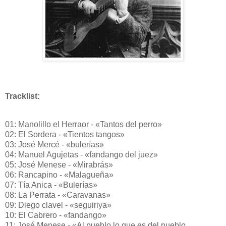
Tracklist:
01: Manolillo el Herraor - «Tantos del perro»
02: El Sordera - «Tientos tangos»
03: José Mercé - «bulerías»
04: Manuel Agujetas - «fandango del juez»
05: José Menese - «Mirabrás»
06: Rancapino - «Malagueña»
07: Tía Anica - «Bulerías»
08: La Perrata - «Caravanas»
09: Diego clavel - «seguiriya»
10: El Cabrero - «fandango»
11: José Menese - «Al pueblo lo que es del pueblo